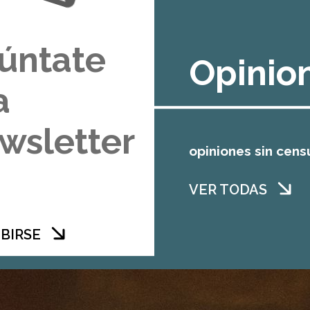
úntate
Opinio
a
wsletter
opiniones sin cens
VER TODAS
BIRSE