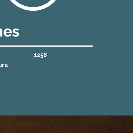
nes
1258
ura