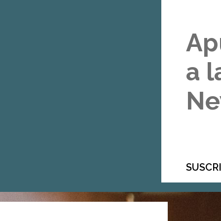
Ap
a l
Ne
SUSCRI