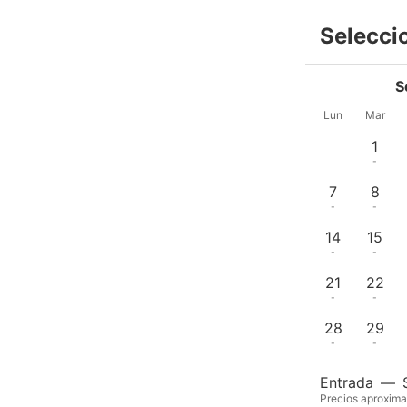
Selecci
S
Lun
Mar
1
-
7
8
-
-
14
15
-
-
21
22
-
-
28
29
-
-
Entrada
—
Precios aproxima