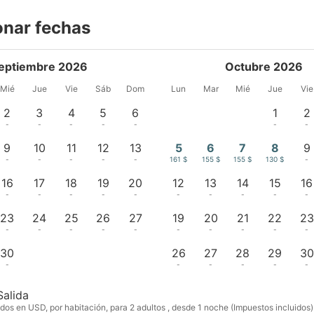
onar fechas
eptiembre 2026
Octubre 2026
Mié
Jue
Vie
Sáb
Dom
Lun
Mar
Mié
Jue
Vie
2
3
4
5
6
1
2
-
-
-
-
-
-
-
9
10
11
12
13
5
6
7
8
9
-
-
-
-
-
161 $
155 $
155 $
130 $
-
16
17
18
19
20
12
13
14
15
16
-
-
-
-
-
-
-
-
-
-
23
24
25
26
27
19
20
21
22
23
-
-
-
-
-
-
-
-
-
-
30
26
27
28
29
30
-
-
-
-
-
-
Salida
dos en USD, por habitación, para 2 adultos , desde 1 noche (Impuestos incluidos)