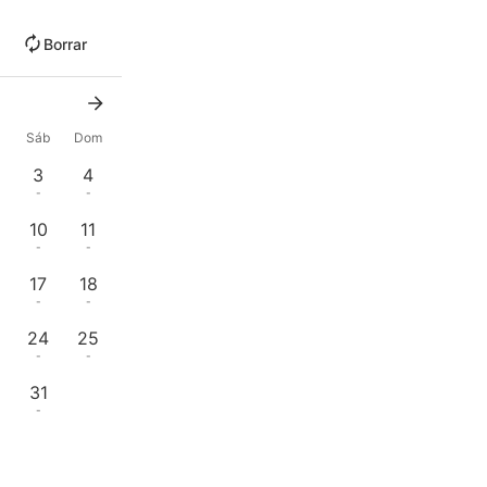
Borrar
Sáb
Dom
3
4
-
-
10
11
-
-
17
18
-
-
24
25
-
-
31
-