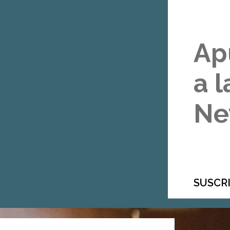
Ap
a l
Ne
SUSCRI