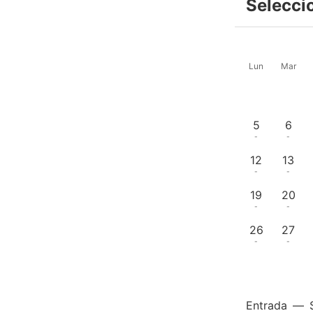
Selecci
Lun
Mar
5
6
-
-
12
13
-
-
19
20
-
-
26
27
-
-
Entrada
—