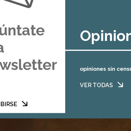
úntate
Opinio
a
wsletter
opiniones sin cens
VER TODAS
BIRSE