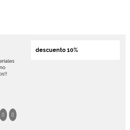
descuento 10%
eriales
 no
os!!