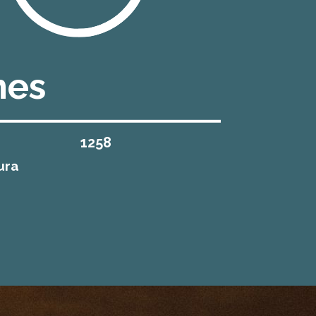
nes
1258
ura